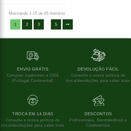
Mostrando 1-15 de 65 item(ns)
…
1
2
3
5
ENVIO GRÁTIS
DEVOLUÇÃO FÁCIL
Compras superiores a 100€
Consulte a nossa política de
(Portugal Continental)
troca/devoluções para saber mais
TROCA EM 14 DIAS
DESCONTOS
Consulte a nossa política de
Profissionais, Revendedores e
troca/devoluções para saber mais
Condomínios