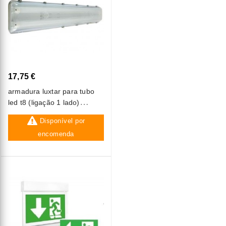
17,75 €
armadura luxtar para tubo
led t8 (ligação 1 lado)
2x120cm ip65
Disponível por
encomenda