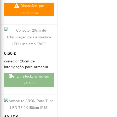
permanente 2w maxled ip42
Disponível por
(6500k)
encomenda
0,60 €
conector 20cm de
interligação para armadura
led luselamp t8/t5
Em stock, envio em
24/48h