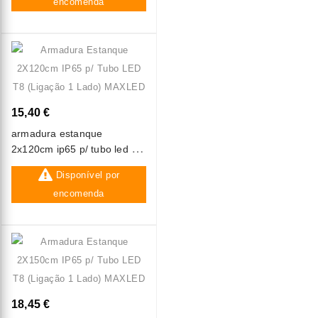
encomenda
15,40 €
armadura estanque
2x120cm ip65 p/ tubo led t8
(ligação 1 lado) maxled
Disponível por
encomenda
18,45 €