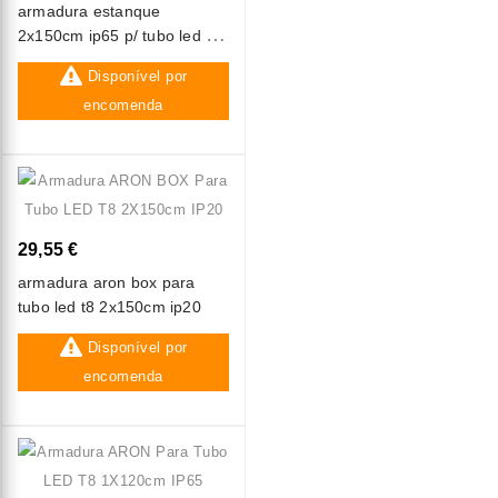
armadura estanque
2x150cm ip65 p/ tubo led t8
(ligação 1 lado) maxled
Disponível por
encomenda
29,55 €
armadura aron box para
tubo led t8 2x150cm ip20
Disponível por
encomenda