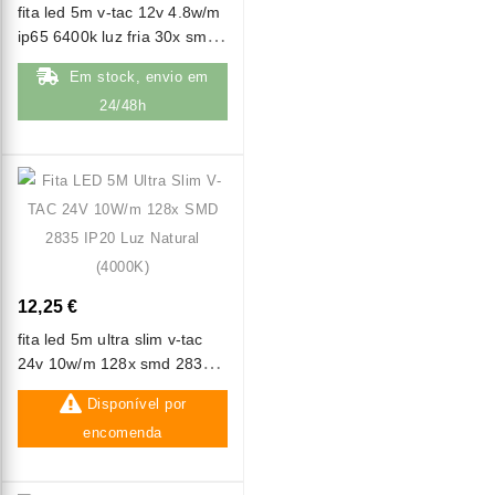
fita led 5m v-tac 12v 4.8w/m
ip65 6400k luz fria 30x smd
5050
Em stock, envio em
24/48h
12,25 €
fita led 5m ultra slim v-tac
24v 10w/m 128x smd 2835
ip20 luz natural (4000k)
Disponível por
encomenda