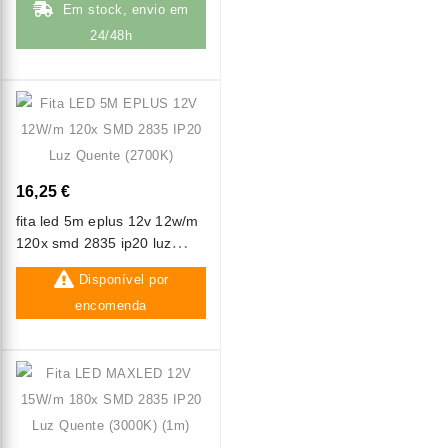
Em stock, envio em
24/48h
16,25 €
fita led 5m eplus 12v 12w/m
120x smd 2835 ip20 luz
quente (2700k)
Disponível por
encomenda