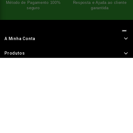
Método de Pagamento 100%
Resposta e Ajuda ao cliente
seguro
garantida
A Minha Conta
Produtos
A Nossa Empresa
Menções Legais
Subscreva A Nossa Newsletter
Subscreva a nossa newsletter mais recente para receber
notícias sobre descontos especiais e vendas futuras.
Concordo com os termos e condições e a política de privacidade