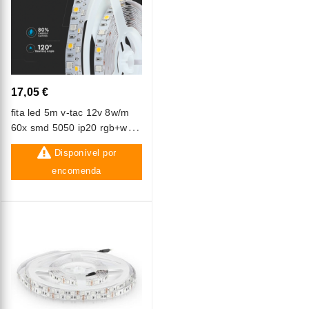
17,05 €
fita led 5m v-tac 12v 8w/m
60x smd 5050 ip20 rgb+w
(6400k)
Disponível por
encomenda