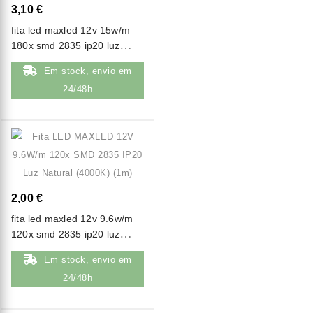
3,10 €
fita led maxled 12v 15w/m
180x smd 2835 ip20 luz
quente (3000k) (1m)
Em stock, envio em
24/48h
2,00 €
fita led maxled 12v 9.6w/m
120x smd 2835 ip20 luz
natural (4000k) (1m)
Em stock, envio em
24/48h