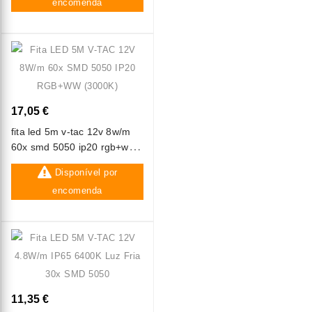
encomenda
17,05 €
fita led 5m v-tac 12v 8w/m
60x smd 5050 ip20 rgb+ww
(3000k)
Disponível por
encomenda
11,35 €