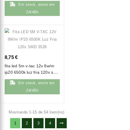
natural (4000k)
Em stock, envio em
24/48h
8,75 €
fita led 5m v-tac 12v 8w/m
ip20 6500k luz fria 120x smd
3528
Em stock, envio em
24/48h
Mostrando 1-15 de 54 item(ns)
1
2
3
4