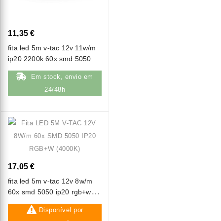
11,35 €
fita led 5m v-tac 12v 11w/m
ip20 2200k 60x smd 5050
Em stock, envio em
24/48h
17,05 €
fita led 5m v-tac 12v 8w/m
60x smd 5050 ip20 rgb+w
(4000k)
Disponível por