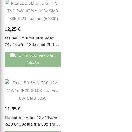
12,25 €
fita led 5m ultra slim v-tac
24v 10w/m 128x smd 2835
ip20 luz fria (6400k)
Em stock, envio em
24/48h
11,35 €
fita led 5m v-tac 12v 11w/m
ip20 6400k luz fria 60x smd
5050