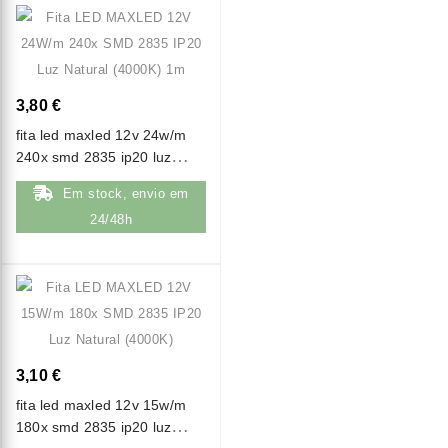
3,80 €
fita led maxled 12v 24w/m
240x smd 2835 ip20 luz
natural (4000k) 1m
Em stock, envio em
24/48h
3,10 €
fita led maxled 12v 15w/m
180x smd 2835 ip20 luz