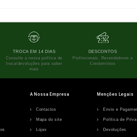
TROCA EM 14 DIAS
DESCONTOS
Consulte a nossa política de
Profissionais, Revendedores e
troca/devoluções para saber
Condomínios
mais
A Nossa Empresa
Menções Legais
Contactos
Envio e Pagame
s
Mapa do site
Política de Priv
dos
Lojas
Devoluções