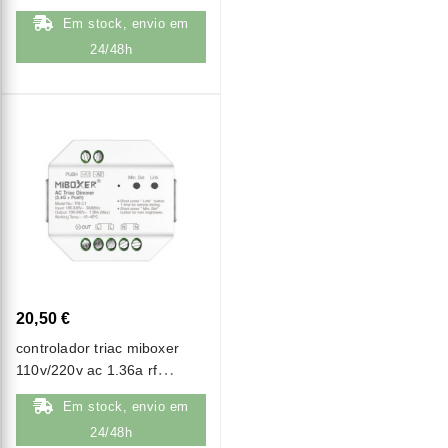
comandos rf
Em stock, envio em
24/48h
20,50 €
controlador triac miboxer
110v/220v ac 1.36a rf
(2.4ghz) + push dim tri-c1
Em stock, envio em
24/48h