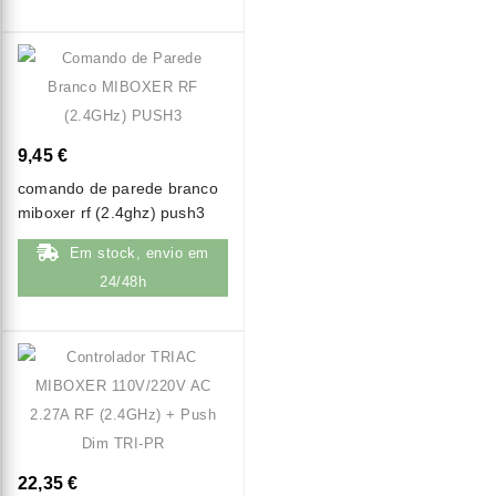
9,45 €
comando de parede branco
miboxer rf (2.4ghz) push3
Em stock, envio em
24/48h
22,35 €