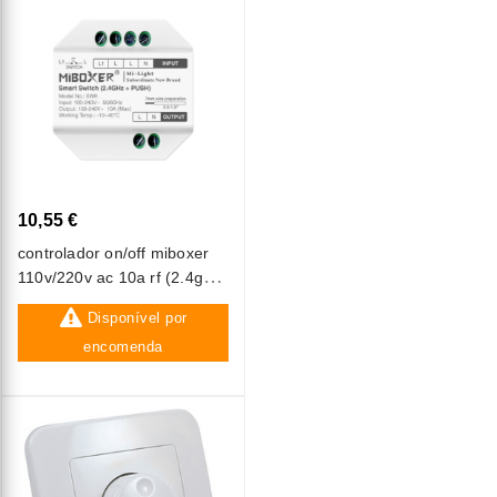
10,55 €
controlador on/off miboxer
110v/220v ac 10a rf (2.4ghz)
+ push switch swr
Disponível por
encomenda