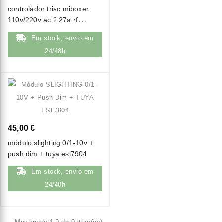
controlador triac miboxer
110v/220v ac 2.27a rf
(2.4ghz) + push dim tri-pr
Em stock, envio em
24/48h
45,00 €
módulo slighting 0/1-10v +
push dim + tuya esl7904
Em stock, envio em
24/48h
Mostrando 1-9 de 9 item(ns)