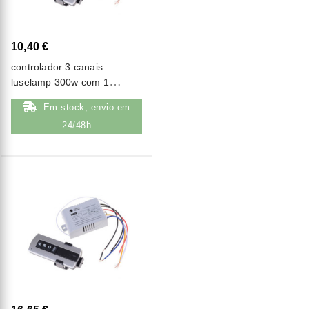
10,40 €
controlador 3 canais
luselamp 300w com 1
comando rf
Em stock, envio em
24/48h