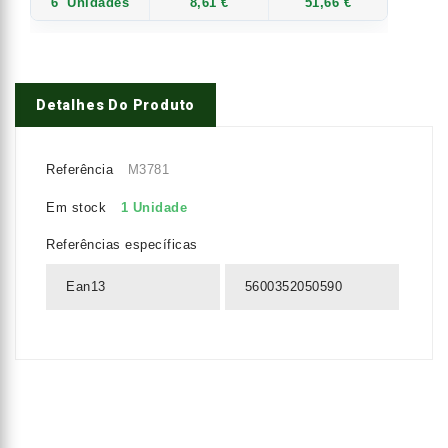
6
Unidades
8,61 €
51,66 €
Detalhes Do Produto
Referência
M3781
Em stock
1 Unidade
Referências específicas
Ean13
5600352050590