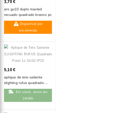
3,70 €
aro gu10 duplo maxled
recuado quadrado branco pc
Disponível por
encomenda
5,10 €
aplique de teto saliente
slighting rufus quadrado
preto 1x gu10 ip20
Em stock, envio em
24/48h