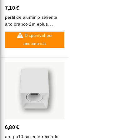
7,10 €
perfil de alumínio saliente
alto branco 2m eplus
out002-w
Disponível por
encomenda
6,80 €
aro gu10 saliente recuado