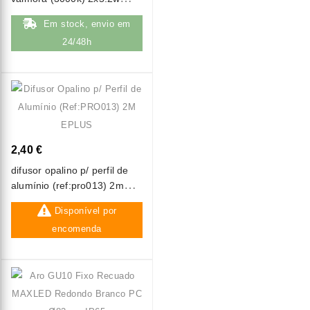
1400lm ip20
Em stock, envio em
24/48h
2,40 €
difusor opalino p/ perfil de
alumínio (ref:pro013) 2m
eplus
Disponível por
encomenda