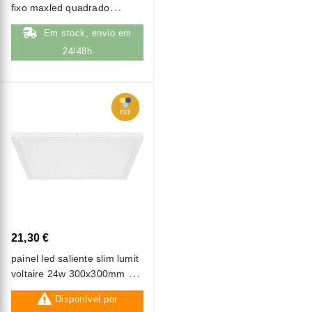
fixo maxled quadrado
branco pc ip20
Em stock, envio em
24/48h
21,30 €
painel led saliente slim lumit
voltaire 24w 300x300mm cct
(3000k-4000k-6500k) aro
Disponível por
branco