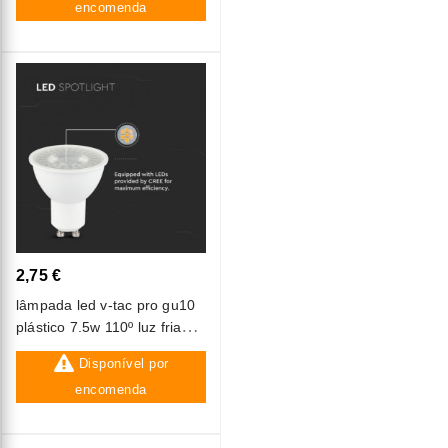
encomenda
2,75 €
lâmpada led v-tac pro gu10
plástico 7.5w 110º luz fria
(6500k)
Disponível por
encomenda