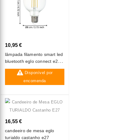
10,95 €
lâmpada filamento smart led
bluetooth eglo connect e27
g80 6w 2700k
Disponível por
encomenda
16,55 €
candeeiro de mesa eglo
turialdo castanho e27