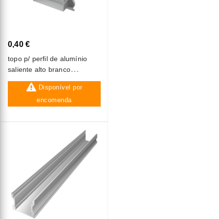
0,40 €
topo p/ perfil de alumínio
saliente alto branco
(ref:out002-w) eplus
Disponível por
encomenda