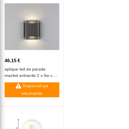
46,15 €
aplique led de parede
maxled antracite 2 x 5w cct3
1105lm ip65
Disponível por
encomenda