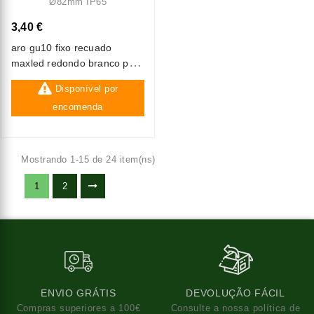
3,40 €
aro gu10 fixo recuado
maxled redondo branco pc
ø82mm ip65
Disponível por
encomenda
Mostrando 1-15 de 24 item(ns)
1
2
ENVIO GRÁTIS
DEVOLUÇÃO FÁCIL
Compras superiores a 100€
Consulte a nossa política de