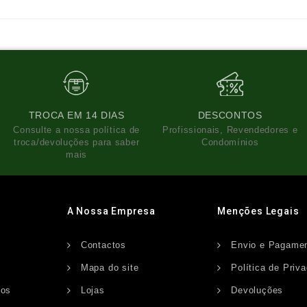
TROCA EM 14 DIAS
DESCONTOS
Consulte a nossa política de
Profissionais, Revendedores e
troca/devoluções para saber
Condomínios
mais
A Nossa Empresa
Menções Legais
Contactos
Envio e Pagame
s
Mapa do site
Política de Priv
dos
Lojas
Devoluções