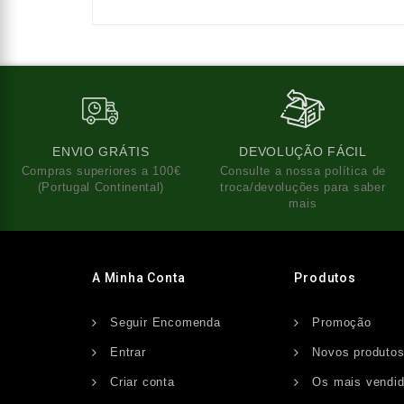
ENVIO GRÁTIS
DEVOLUÇÃO FÁCIL
Compras superiores a 100€
Consulte a nossa política de
(Portugal Continental)
troca/devoluções para saber
mais
A Minha Conta
Produtos
Seguir Encomenda
Promoção
Entrar
Novos produto
Criar conta
Os mais vendi