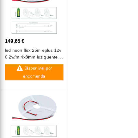
149,65 €
led neon flex 25m eplus 12v
6.2w/m 4x8mm luz quente
(2700k) ip67
Disponível por
encomenda