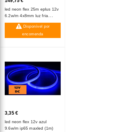
149,75 €
led neon flex 25m eplus 12v
6.2w/m 4x8mm luz fria
(6500k) ip67
Disponível por
encomenda
3,35 €
led neon flex 12v azul
9.6w/m ip65 maxled (1m)