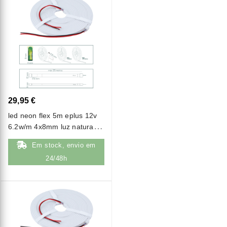
29,95 €
led neon flex 5m eplus 12v
6.2w/m 4x8mm luz natural
(4000k) ip67
Em stock, envio em
24/48h