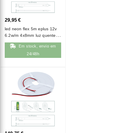
29,95 €
led neon flex 5m eplus 12v
6.2w/m 4x8mm luz quente
(2700k) ip67
Em stock, envio em
24/48h