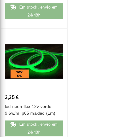
Em stock, envio em
24/48h
3,35 €
led neon flex 12v verde
9.6w/m ip65 maxled (1m)
Em stock, envio em
24/48h