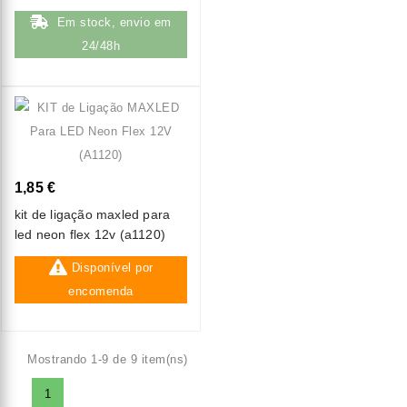
Em stock, envio em
24/48h
1,85 €
kit de ligação maxled para
led neon flex 12v (a1120)
Disponível por
encomenda
Mostrando 1-9 de 9 item(ns)
1