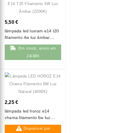
5,50 €
lâmpada led luxram e14 t20
filamento 4w luz âmbar
(2200k)
Em stock, envio em
24/48h
2,25 €
lâmpada led horoz e14
chama filamento 6w luz
natural (4000k)
Disponível por