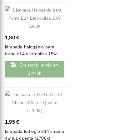
1,80 €
lâmpada halogénio para
forno e14 eletrobilsa 15w
2200k
Em stock, envio em
24/48h
1,95 €
lâmpada led eglo e14 chama
4w luz quente (2700k)