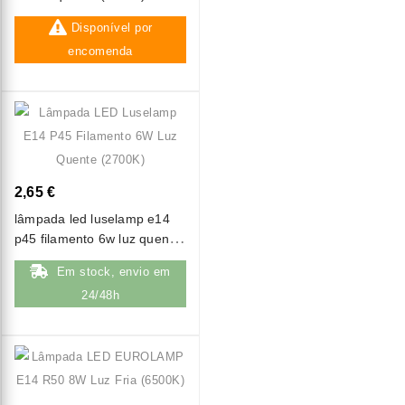
Disponível por
encomenda
2,65 €
lâmpada led luselamp e14
p45 filamento 6w luz quente
(2700k)
Em stock, envio em
24/48h