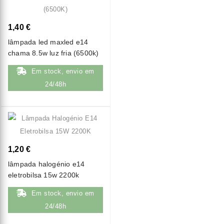
1,40 €
lâmpada led maxled e14
chama 8.5w luz fria (6500k)
Em stock, envio em
24/48h
1,20 €
lâmpada halogénio e14
eletrobilsa 15w 2200k
Em stock, envio em
24/48h