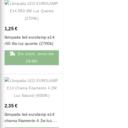
1,25 €
lâmpada led eurolamp e14
r50 8w luz quente (2700k)
Em stock, envio em
24/48h
2,35 €
lâmpada led eurolamp e14
chama filamento 4.2w luz
natural (4000k)