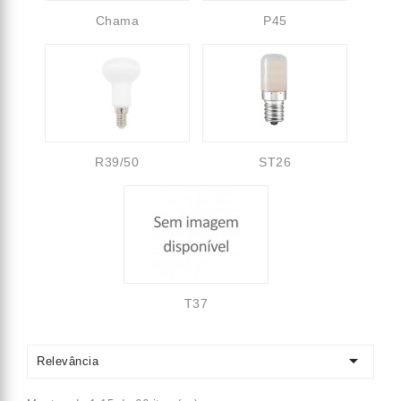
Chama
P45
R39/50
ST26
T37

Relevância