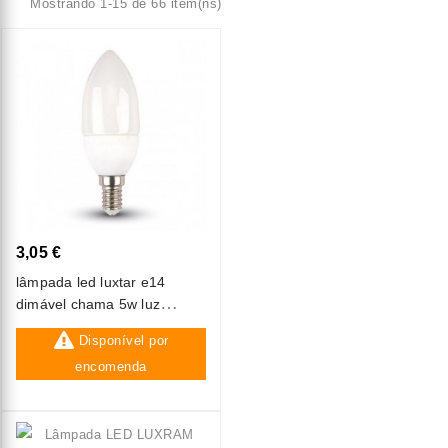
Mostrando 1-15 de 66 item(ns)
3,05 €
lâmpada led luxtar e14
dimável chama 5w luz
quente (3000k)
Disponível por
encomenda