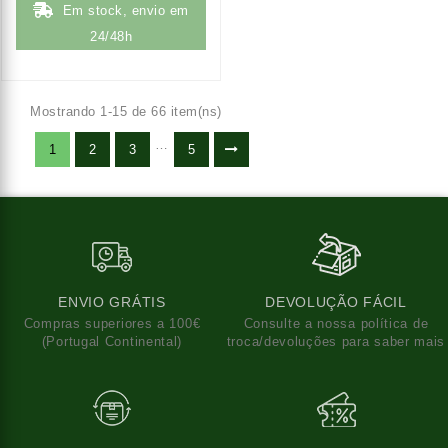
Em stock, envio em
24/48h
Mostrando 1-15 de 66 item(ns)
…
1
2
3
5
ENVIO GRÁTIS
DEVOLUÇÃO FÁCIL
Compras superiores a 100€
Consulte a nossa política de
(Portugal Continental)
troca/devoluções para saber mais