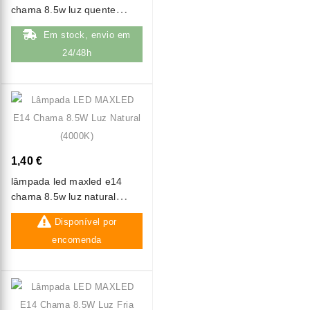
chama 8.5w luz quente
(3000k)
Em stock, envio em
24/48h
1,40 €
lâmpada led maxled e14
chama 8.5w luz natural
(4000k)
Disponível por
encomenda