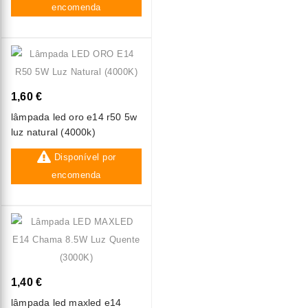
encomenda
1,60 €
lâmpada led oro e14 r50 5w
luz natural (4000k)
Disponível por
encomenda
1,40 €
lâmpada led maxled e14