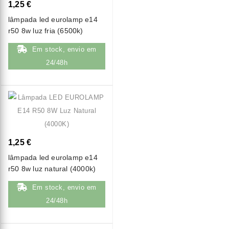
1,25 €
lâmpada led eurolamp e14
r50 8w luz fria (6500k)
Em stock, envio em
24/48h
1,25 €
lâmpada led eurolamp e14
r50 8w luz natural (4000k)
Em stock, envio em
24/48h