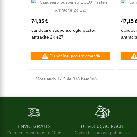
74,85 €
47,15 
candeeiro suspenso eglo pasteri
candeei
antracite 2x e27
antraci
Disponível por encomenda
Mostrando 1-15 de 318 item(ns)
ENVIO GRÁTIS
DEVOLUÇÃO FÁCIL
Compras superiores a 100€
Consulte a nossa política de