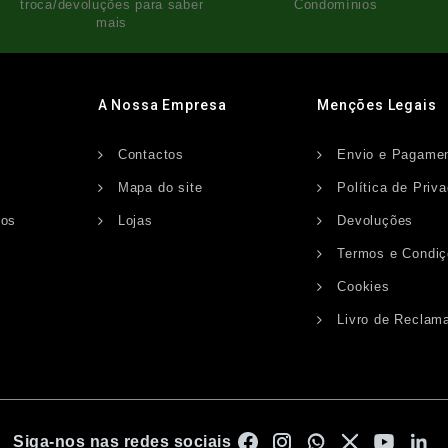
troca/devoluções para saber
Condomínios
mais
A Nossa Empresa
Menções Legais
Contactos
Envio e Pagame
s
Mapa do site
Política de Priv
dos
Lojas
Devoluções
Termos e Condi
Cookies
Livro de Reclam
Siga-nos nas redes sociais