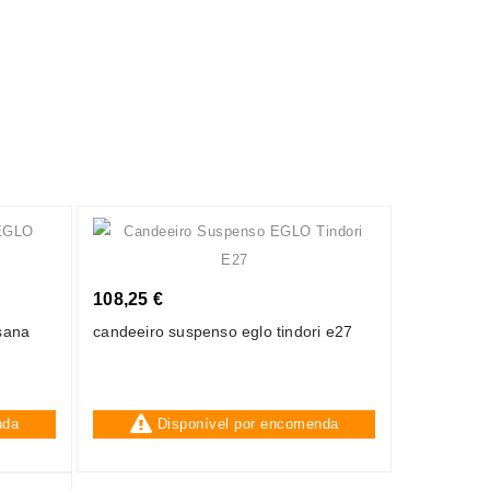
108,25 €
sana
candeeiro suspenso eglo tindori e27
nda
Disponível por encomenda