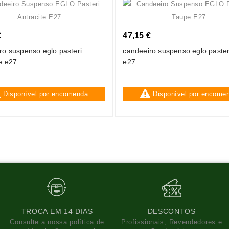
€
47,15 €
ro suspenso eglo pasteri
candeeiro suspenso eglo paster
te e27
e27
Disponível por encomenda
Disponível por encome
TROCA EM 14 DIAS
DESCONTOS
Consulte a nossa política de
Profissionais, Revendedores e