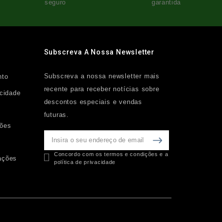
seguro
garantida
Subscreva A Nossa Newsletter
Subscreva a nossa newsletter mais
nto
recente para receber notícias sobre
acidade
descontos especiais e vendas
futuras.
ções
Concordo com os termos e condições e a
ações
política de privacidade