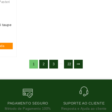
i taupe
nda
…
1
2
3
22
PAGAMENTO SEGURO
SUPORTE AO CLIENTE
Método de Pagamento 100%
Resposta e Ajuda ao cliente