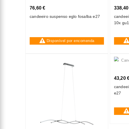
76,60 €
338,40
candeeiro suspenso eglo fosalba e27
candeei
10x gu1
Disponível por encomenda
43,20 
candeei
e27