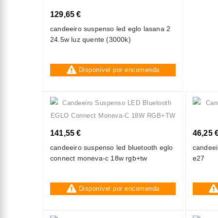
129,65 €
candeeiro suspenso led eglo lasana 2
24.5w luz quente (3000k)
Disponível por encomenda
141,55 €
46,25 
candeeiro suspenso led bluetooth eglo
candeei
connect moneva-c 18w rgb+tw
e27
Disponível por encomenda