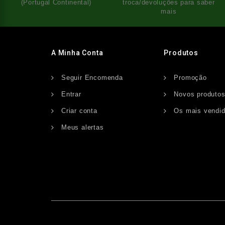
(Portugal Continental)
troca/devoluções para saber
mais
A Minha Conta
Produtos
Seguir Encomenda
Promoção
Entrar
Novos produto
Criar conta
Os mais vendi
Meus alertas