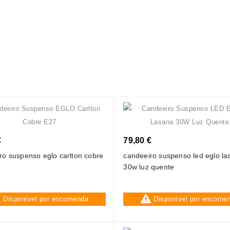
€
79,80 €
ro suspenso eglo carlton cobre
candeeiro suspenso led eglo la
30w luz quente
Disponível por encomenda
Disponível por encome