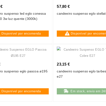
 €
57,80 €
ro suspenso led eglo conessa
candeeiro suspenso eglo stella
0 3w luz quente (3000k)
Disponível por encomenda
Disponível por encome
€
23,15 €
ro suspenso eglo pascoa ø195
candeeiro suspenso eglo tarbe
e27
Disponível por encomenda
Em stock, envio em 24