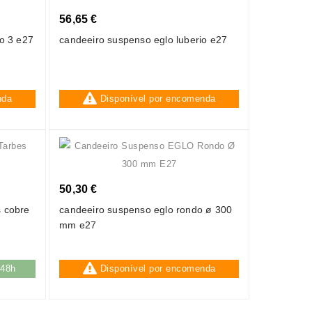
56,65 €
to 3 e27
candeeiro suspenso eglo luberio e27
nda
Disponível por encomenda
50,30 €
s cobre
candeeiro suspenso eglo rondo ø 300
mm e27
/48h
Disponível por encomenda