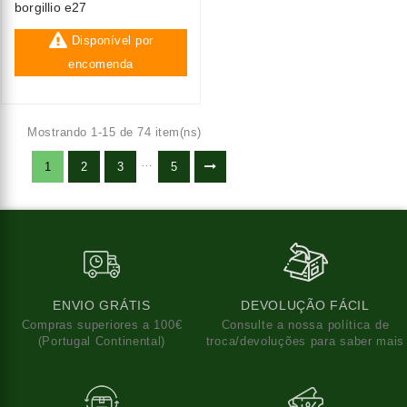
borgillio e27
Disponível por
encomenda
Mostrando 1-15 de 74 item(ns)
…
1
2
3
5
ENVIO GRÁTIS
DEVOLUÇÃO FÁCIL
Compras superiores a 100€
Consulte a nossa política de
(Portugal Continental)
troca/devoluções para saber mais