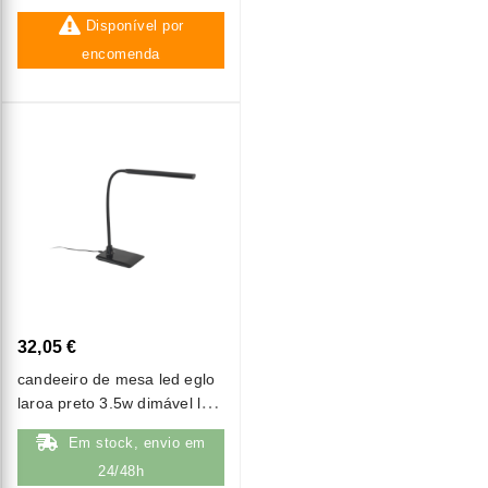
Disponível por
encomenda
32,05 €
candeeiro de mesa led eglo
laroa preto 3.5w dimável luz
natural (4000k)
Em stock, envio em
24/48h