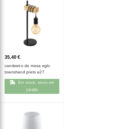
35,40 €
candeeiro de mesa eglo
townshend preto e27
Em stock, envio em
24/48h