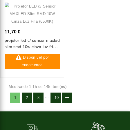
11,70 €
projetor led c/ sensor maxled
slim smd 10w cinza luz fria
(6500k)
Disponível por
encomenda
Mostrando 1-15 de 145 item(ns)
…
1
2
3
10