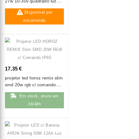
27w 10-30v quadrado luz
fria
Disponível por
encomenda
17,35 €
projetor led horoz remix slim
smd 20w rgb c/ comando
ip65
Em stock, envio em
24/48h