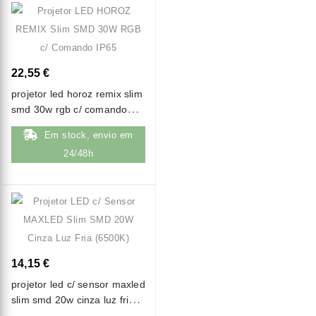
22,55 €
projetor led horoz remix slim
smd 30w rgb c/ comando
ip65
Em stock, envio em
24/48h
14,15 €
projetor led c/ sensor maxled
slim smd 20w cinza luz fria
(6500k)