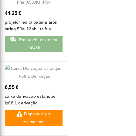
44,25 €
projetor led c/ bateria aron
string 50w 12ah luz fria
(6500k) ip54
Em stock, envio em
24/48h
6,55 €
caixa derivação estanque
ip68 1 derivação
Disponível por
encomenda