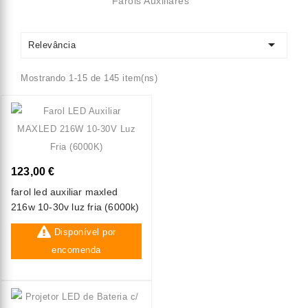
Faróis Auxiliares

Relevância
Mostrando 1-15 de 145 item(ns)
123,00 €
farol led auxiliar maxled
216w 10-30v luz fria (6000k)
Disponível por
encomenda