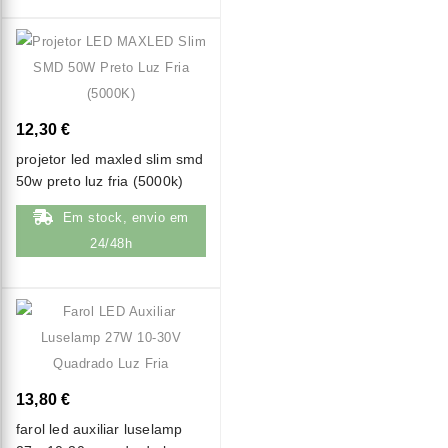
12,30 €
projetor led maxled slim smd
50w preto luz fria (5000k)
Em stock, envio em
24/48h
13,80 €
farol led auxiliar luselamp