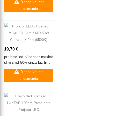
Disponível por
encomenda
19,70 €
projetor led c/ sensor maxled
slim smd 50w cinza luz fria
(6500k)
Disponível por
encomenda