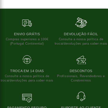
ENVIO GRÁTIS
DEVOLUÇÃO FÁCIL
Compras superiores a 100€
Consulte a nossa política de
(Portugal Continental)
troca/devoluções para saber mais
TROCA EM 14 DIAS
DESCONTOS
Consulte a nossa política de
Profissionais, Revendedores e
troca/devoluções para saber mais
Condomínios
PAGAMENTO SEGURO
SUPORTE AO CLIENTE