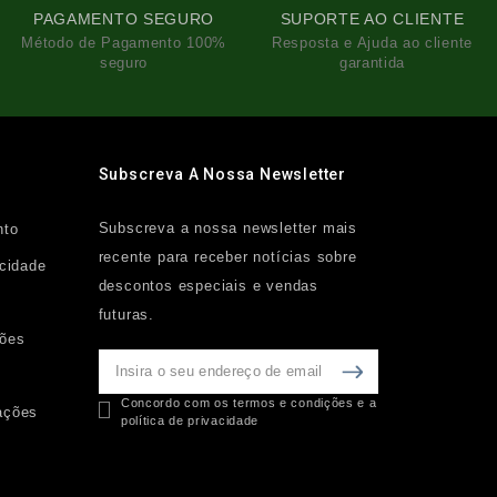
PAGAMENTO SEGURO
SUPORTE AO CLIENTE
Método de Pagamento 100%
Resposta e Ajuda ao cliente
seguro
garantida
Subscreva A Nossa Newsletter
Subscreva a nossa newsletter mais
nto
recente para receber notícias sobre
acidade
descontos especiais e vendas
futuras.
ções
Concordo com os termos e condições e a
ações
política de privacidade