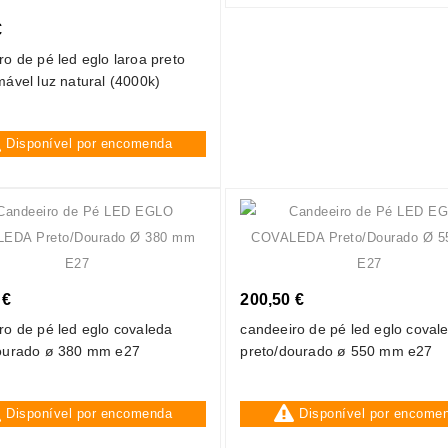
€
ro de pé led eglo laroa preto
mável luz natural (4000k)
Disponível por encomenda
 €
200,50 €
ro de pé led eglo covaleda
candeeiro de pé led eglo coval
ourado ø 380 mm e27
preto/dourado ø 550 mm e27
Disponível por encomenda
Disponível por encome