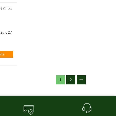
nza e27
nda
1
2