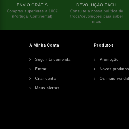
ENVIO GRÁTIS
DEVOLUÇÃO FÁCIL
Compras superiores a 100€
Consulte a nossa política de
(Portugal Continental)
troca/devoluções para saber
mais
A Minha Conta
Produtos
Seguir Encomenda
Promoção
Entrar
Novos produto
Criar conta
Os mais vendi
Meus alertas