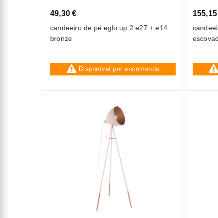
49,30 €
155,15
candeeiro de pé eglo up 2 e27 + e14
candeei
bronze
escovad
Disponível por encomenda