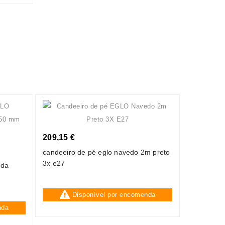
209,15 €
candeeiro de pé eglo navedo 2m preto
3x e27
eda
Disponível por encomenda
nda