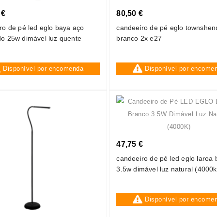
 €
80,50 €
ro de pé led eglo baya aço
candeeiro de pé eglo townshen
o 25w dimável luz quente
branco 2x e27
Disponível por encomenda
Disponível por encome
47,75 €
candeeiro de pé led eglo laroa
3.5w dimável luz natural (4000k
Disponível por encome