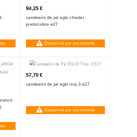
94,25 €
d
candeeiro de pé eglo chester
preto/cobre e27
nda
Disponível por encomenda
57,70 €
candeeiro de pé eglo troy 3 e27
 branco
)
Disponível por encomenda
nda