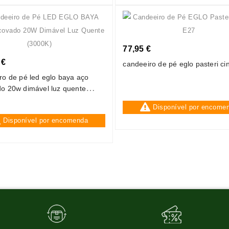
77,95 €
 €
candeeiro de pé eglo pasteri ci
ro de pé led eglo baya aço
o 20w dimável luz quente
Disponível por encome
Disponível por encomenda