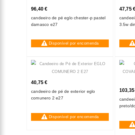
96,40 €
47,75 
candeeiro de pé eglo chester-p pastel
candeei
damasco e27
3.5w di
Disponível por encomenda
40,75 €
103,35
candeeiro de pé de exterior eglo
comunero 2 e27
candeei
preto/d
Disponível por encomenda