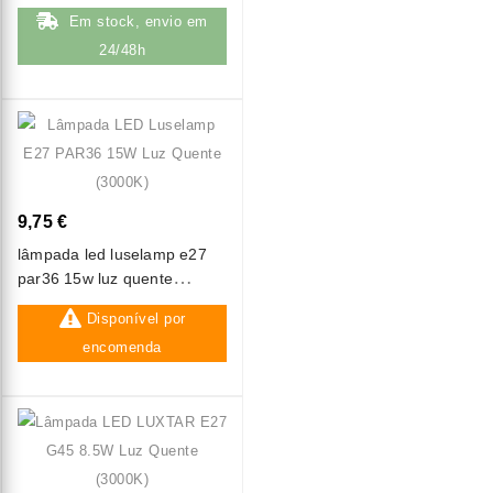
Em stock, envio em
24/48h
9,75 €
lâmpada led luselamp e27
par36 15w luz quente
(3000k)
Disponível por
encomenda