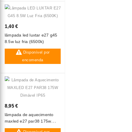
1,40 €
lâmpada led luxtar e27 g45
8.5w luz fria (6500k)
Disponível por
encomenda
8,95 €
lâmpada de aquecimento
maxled e27 par38 175w
dimável ip65
Disponível por