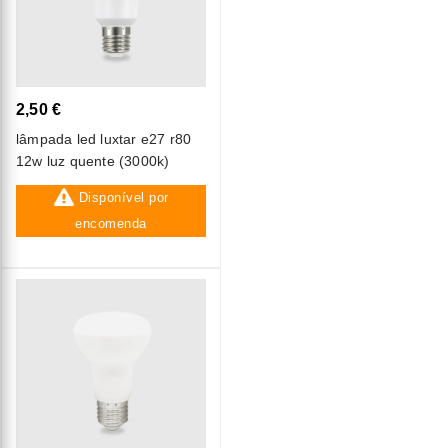
2,50 €
lâmpada led luxtar e27 r80
12w luz quente (3000k)
Disponível por
encomenda