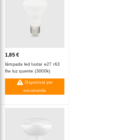
1,85 €
lâmpada led luxtar e27 r63
8w luz quente (3000k)
Disponível por
encomenda