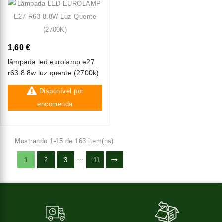
1,60 €
lâmpada led eurolamp e27
r63 8.8w luz quente (2700k)
Disponível por
encomenda
Mostrando 1-15 de 163 item(ns)
…
1
2
3
11