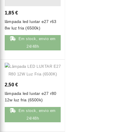
1,85 €
lâmpada led luxtar e27 r63
8w luz fria (6500k)
Em stock, envio em
24/48h
2,50 €
lâmpada led luxtar e27 r80
12w luz fria (6500k)
Em stock, envio em
24/48h