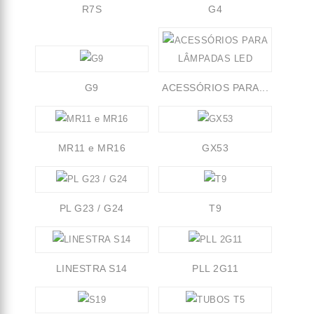
R7S
G4
G9
ACESSÓRIOS PARA...
MR11 e MR16
GX53
PL G23 / G24
T9
LINESTRA S14
PLL 2G11