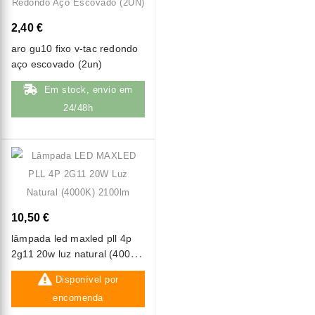
2,40 €
aro gu10 fixo v-tac redondo
aço escovado (2un)
Em stock, envio em
24/48h
10,50 €
lâmpada led maxled pll 4p
2g11 20w luz natural (4000k)
2100lm
Disponível por
encomenda