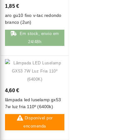
1,85 €
aro gu10 fixo v-tac redondo
branco (2un)
Em stock, envio em
24/48h
4,60 €
lâmpada led luselamp gx53
7w luz fria 110º (6400k)
Disponível por
encomenda