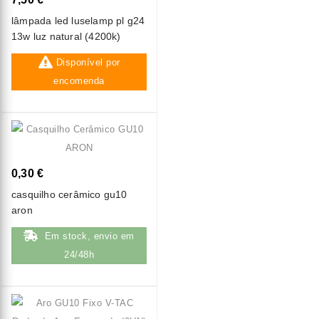
lâmpada led luselamp pl g24
13w luz natural (4200k)
Disponível por
encomenda
0,30 €
casquilho cerâmico gu10
aron
Em stock, envio em
24/48h