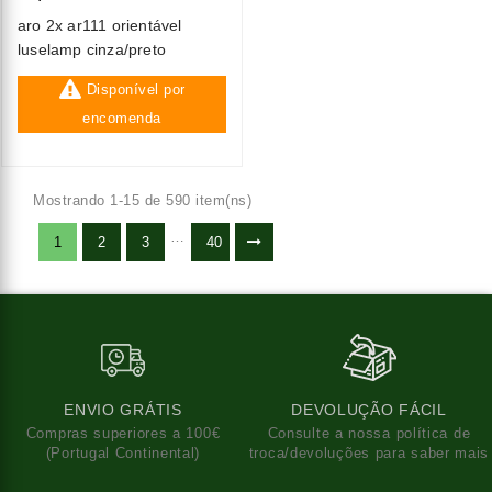
aro 2x ar111 orientável
luselamp cinza/preto
Disponível por
encomenda
Mostrando 1-15 de 590 item(ns)
…
1
2
3
40
ENVIO GRÁTIS
DEVOLUÇÃO FÁCIL
Compras superiores a 100€
Consulte a nossa política de
(Portugal Continental)
troca/devoluções para saber mais