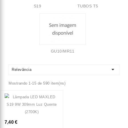
S19
TUBOS T5
GU10/MR11

Relevância
Mostrando 1-15 de 590 item(ns)
7,40 €