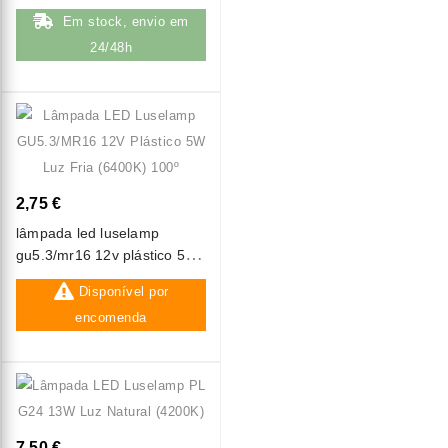
Em stock, envio em
24/48h
2,75 €
lâmpada led luselamp
gu5.3/mr16 12v plástico 5w
luz fria (6400k) 100º
Disponível por
encomenda
7,50 €