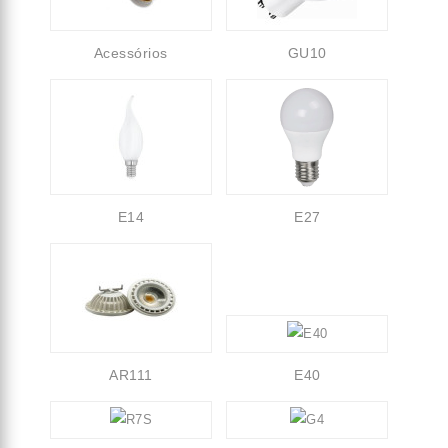
Acessórios
GU10
E14
E27
AR111
E40