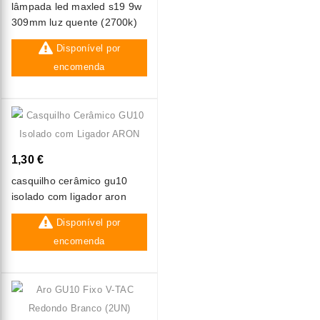
lâmpada led maxled s19 9w
309mm luz quente (2700k)
Disponível por
encomenda
1,30 €
casquilho cerâmico gu10
isolado com ligador aron
Disponível por
encomenda