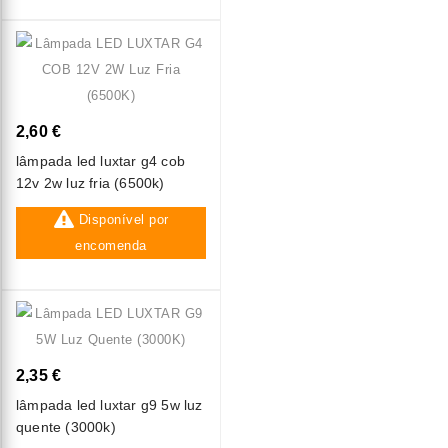
2,60 €
lâmpada led luxtar g4 cob
12v 2w luz fria (6500k)
Disponível por
encomenda
2,35 €
lâmpada led luxtar g9 5w luz
quente (3000k)