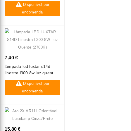
Disponível por
encomenda
7,40 €
lâmpada led luxtar s14d
linestra l300 8w luz quente
(2700k)
Disponível por
encomenda
15,80 €