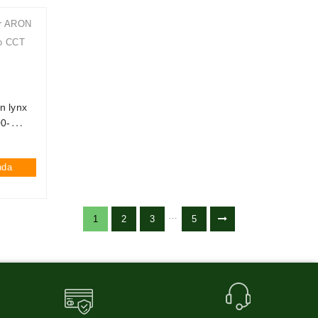
n lynx
00-
nda
…
1
2
3
5