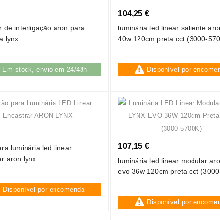
104,25 €
r de interligação aron para
luminária led linear saliente aro
a lynx
40w 120cm preta cct (3000-570
Em stock, envio em 24/48h
Disponível por encome
107,15 €
ra luminária led linear
ar aron lynx
luminária led linear modular aro
evo 36w 120cm preta cct (3000
Disponível por encomenda
Disponível por encome