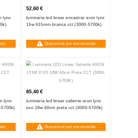
52,60 €
n lynx
luminária led linear encastrar aron lynx
0k)
15w 615mm branca cct (3000-5700k)
nda
Disponível por encomenda
85,40 €
n lynx
luminária led linear saliente aron lynx
-5700k)
evo 18w 60cm preta cct (3000-5700k)
nda
Disponível por encomenda