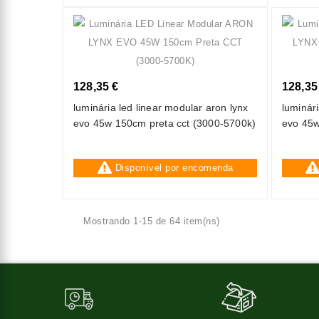
128,35 €
128,35
luminária led linear modular aron lynx
luminári
evo 45w 150cm preta cct (3000-5700k)
evo 45w
5700k)
Disponível por encomenda
Mostrando 1-15 de 64 item(ns)