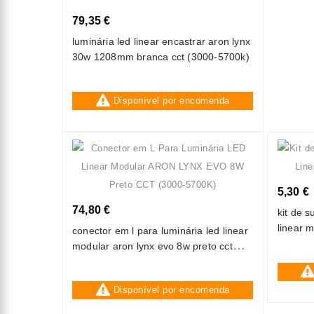
79,35 €
luminária led linear encastrar aron lynx
30w 1208mm branca cct (3000-5700k)
Disponível por encomenda
5,30 €
74,80 €
kit de 
linear 
conector em l para luminária led linear
modular aron lynx evo 8w preto cct
(3000-5700k)
Disponível por encomenda