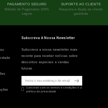
PAGAMENTO SEGURO
SUPORTE AO CLIENTE
Método de Pagamento 100%
Resposta e Ajuda ao cliente
seguro
garantida
Subscreva A Nossa Newsletter
Subscreva a nossa newsletter mais
nto
recente para receber notícias sobre
acidade
descontos especiais e vendas
futuras.
ções
Concordo com os termos e condições e a
ações
política de privacidade