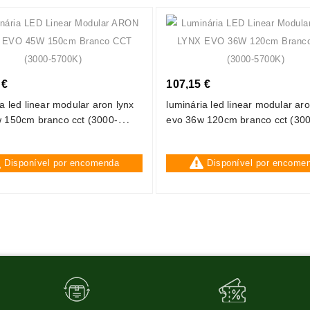
 €
107,15 €
a led linear modular aron lynx
luminária led linear modular aro
 150cm branco cct (3000-
evo 36w 120cm branco cct (30
5700k)
Disponível por encomenda
Disponível por encome