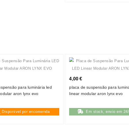
4,00 €
suspensão para luminária led
placa de suspensão para luminá
modular aron lynx evo
linear modular aron lynx evo
Disponível por encomenda
Em stock, envio em 24