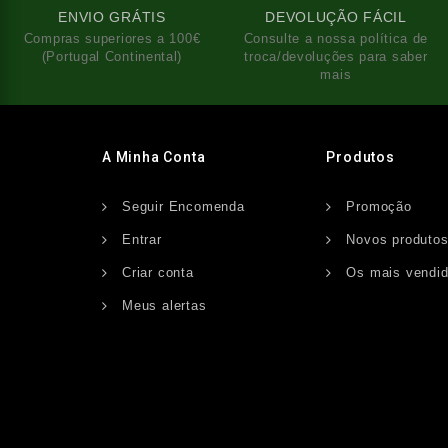
ENVIO GRÁTIS
DEVOLUÇÃO FÁCIL
Compras superiores a 100€
Consulte a nossa política de
(Portugal Continental)
troca/devoluções para saber
mais
A Minha Conta
Produtos
Seguir Encomenda
Promoção
Entrar
Novos produto
Criar conta
Os mais vendi
Meus alertas