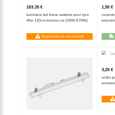
103,35 €
1,50 €
luminária led linear saliente aron lynx
conecto
40w 120cm branca cct (3000-5700k)
luminári
Disponível por encomenda
3,25 €
união pa
encastr