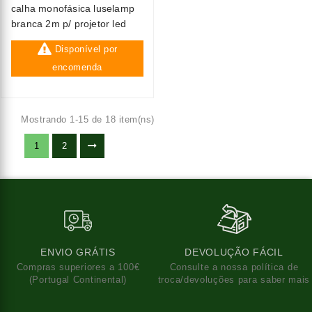
calha monofásica luselamp
branca 2m p/ projetor led
Disponível por
encomenda
Mostrando 1-15 de 18 item(ns)
1
2
ENVIO GRÁTIS
DEVOLUÇÃO FÁCIL
Compras superiores a 100€
Consulte a nossa política de
(Portugal Continental)
troca/devoluções para saber mais