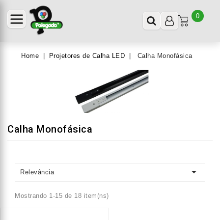
0
Home
Projetores de Calha LED
Calha Monofásica
Calha Monofásica

Relevância
Mostrando 1-15 de 18 item(ns)