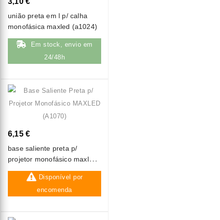
3,10 €
união preta em l p/ calha
monofásica maxled (a1024)
Em stock, envio em
24/48h
6,15 €
base saliente preta p/
projetor monofásico maxled
(a1070)
Disponível por
encomenda