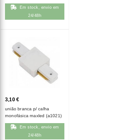
(a1017)
Em stock, envio em
24/48h
3,10 €
união branca p/ calha
monofásica maxled (a1021)
Em stock, envio em
24/48h