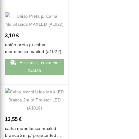
3,10 €
união preta p/ calha
monofásica maxled (a1022)
Em stock, envio em
24/48h
13,55 €
calha monofásica maxled
branca 2m p/ projetor led