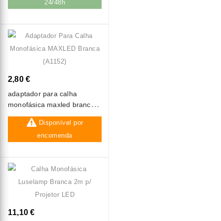
24/48h
2,80 €
adaptador para calha
monofásica maxled branca
(a1152)
Disponível por
encomenda
11,10 €