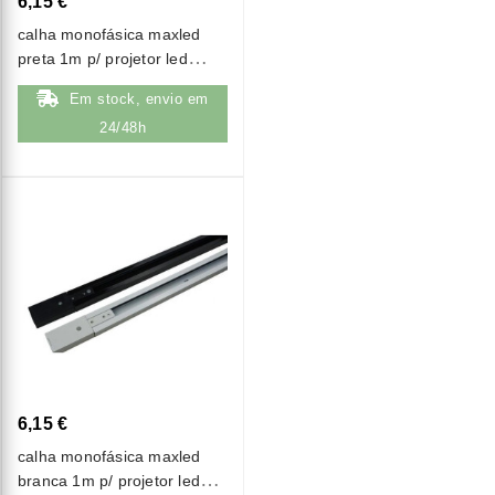
6,15 €
calha monofásica maxled
preta 1m p/ projetor led
(a1018)
Em stock, envio em
24/48h
6,15 €
calha monofásica maxled
branca 1m p/ projetor led