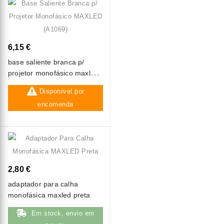
6,15 €
base saliente branca p/
projetor monofásico maxled
(a1069)
Disponível por
encomenda
2,80 €
adaptador para calha
monofásica maxled preta
Em stock, envio em