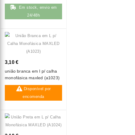
(a1019)
Em stock, envio em
24/48h
3,10 €
união branca em l p/ calha
monofásica maxled (a1023)
Disponível por
encomenda