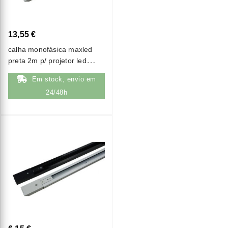
13,55 €
calha monofásica maxled
preta 2m p/ projetor led
(a1020)
Em stock, envio em
24/48h