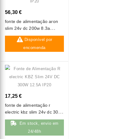
56,30 €
fonte de alimentação aron
slim 24v dc 200w 8.3a
dimável triac / 0-10v ip20
Disponível por
encomenda
17,25 €
fonte de alimentação r
electric kbz slim 24v dc 300w
12.5a ip20
Em stock, envio em
24/48h