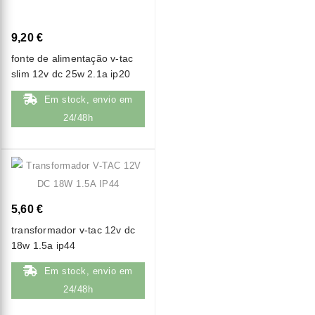
9,20 €
fonte de alimentação v-tac
slim 12v dc 25w 2.1a ip20
Em stock, envio em
24/48h
5,60 €
transformador v-tac 12v dc
18w 1.5a ip44
Em stock, envio em
24/48h