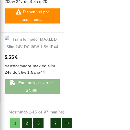
200w 24v dc 8.3a ip20
Disponível por
encomenda
5,55 €
transformador maxled slim
24v dc 36w 1.5a ip44
Em stock, envio em
24/48h
Mostrando 1-15 de 97 item(ns)
…
1
2
3
7