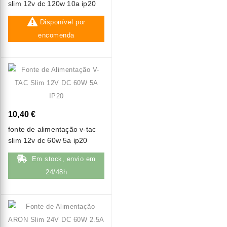
slim 12v dc 120w 10a ip20
Disponível por
encomenda
10,40 €
fonte de alimentação v-tac
slim 12v dc 60w 5a ip20
Em stock, envio em
24/48h