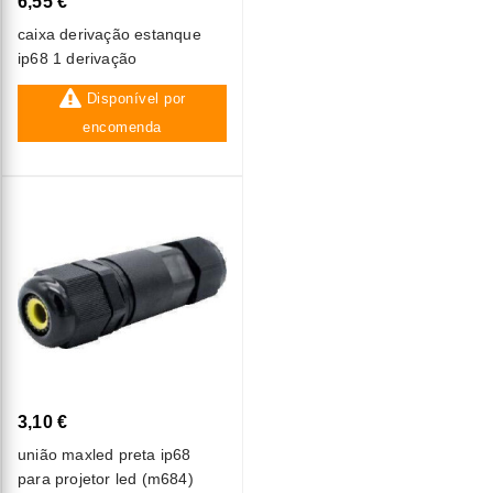
6,55 €
caixa derivação estanque
ip68 1 derivação
Disponível por
encomenda
3,10 €
união maxled preta ip68
para projetor led (m684)