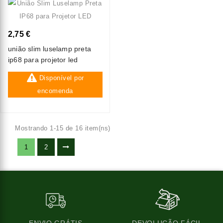
2,75 €
união slim luselamp preta
ip68 para projetor led
Disponível por
encomenda
Mostrando 1-15 de 16 item(ns)
1
2
ENVIO GRÁTIS
DEVOLUÇÃO FÁCIL