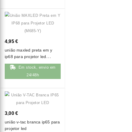
4,95 €
união maxled preta em y
ip68 para projetor led
(m685-y)
Em stock, envio em
24/48h
3,00 €
união v-tac branca ip65 para
projetor led