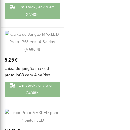
(m686-3)
Em stock, envio em
24/48h
5,25 €
caixa de junção maxled
preta ip68 com 4 saídas
(m686-4)
Em stock, envio em
24/48h