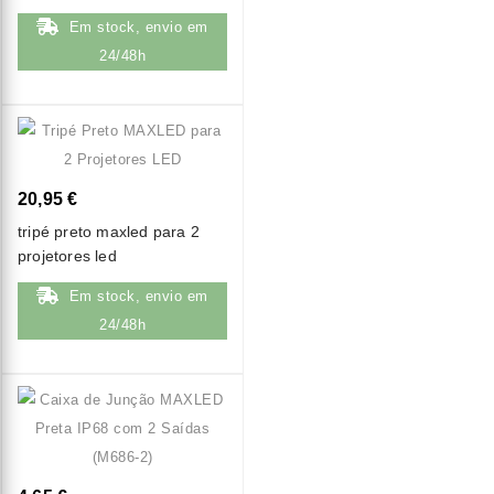
Em stock, envio em
24/48h
20,95 €
tripé preto maxled para 2
projetores led
Em stock, envio em
24/48h