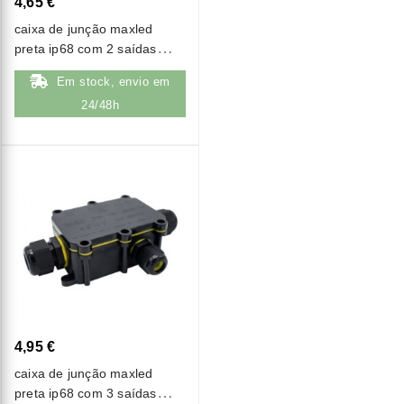
4,65 €
caixa de junção maxled
preta ip68 com 2 saídas
(m686-2)
Em stock, envio em
24/48h
4,95 €
caixa de junção maxled
preta ip68 com 3 saídas