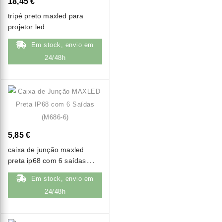
18,45 €
tripé preto maxled para
projetor led
Em stock, envio em
24/48h
5,85 €
caixa de junção maxled
preta ip68 com 6 saídas
(m686-6)
Em stock, envio em
24/48h