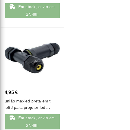
Em stock, envio em
24/48h
4,95 €
união maxled preta em t
ip68 para projetor led
(m685-t)
Em stock, envio em
24/48h