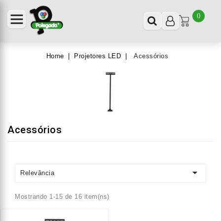
0
Home
Projetores LED
Acessórios
Acessórios

Relevância
Mostrando 1-15 de 16 item(ns)