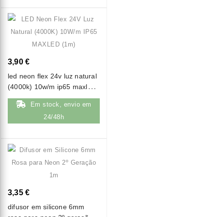
3,90 €
led neon flex 24v luz natural
(4000k) 10w/m ip65 maxled
(1m)
Em stock, envio em
24/48h
3,35 €
difusor em silicone 6mm