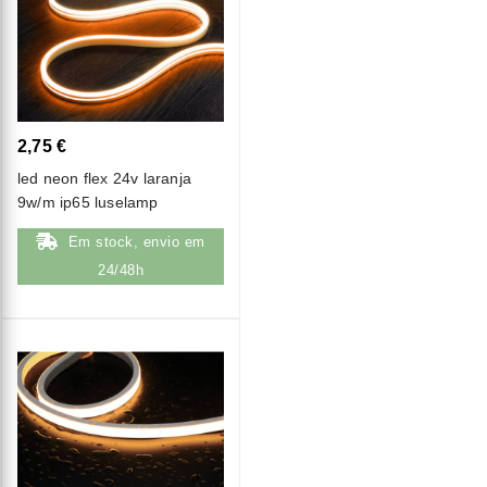
2,75 €
led neon flex 24v laranja
9w/m ip65 luselamp
Em stock, envio em
24/48h