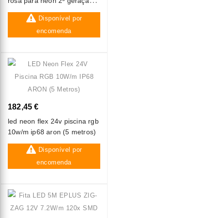
rosa para neon 2º geração
1m
Disponível por
encomenda
182,45 €
led neon flex 24v piscina rgb
10w/m ip68 aron (5 metros)
Disponível por
encomenda