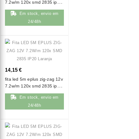
7.2w/m 120x smd 2835 ip20
amarelo
Em stock, envio em
24/48h
14,15 €
fita led 5m eplus zig-zag 12v
7.2w/m 120x smd 2835 ip20
laranja
Em stock, envio em
24/48h