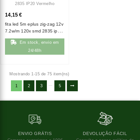
14,15 €
fita led 5m eplus zig-zag 12v
7.2w/m 120x smd 2835 ip20
vermelho
Em stock, envio em
24/48h
Mostrando 1-15 de 75 item(ns)
…
1
2
3
5
ENVIO GRÁTIS
DEVOLUÇÃO FÁCIL