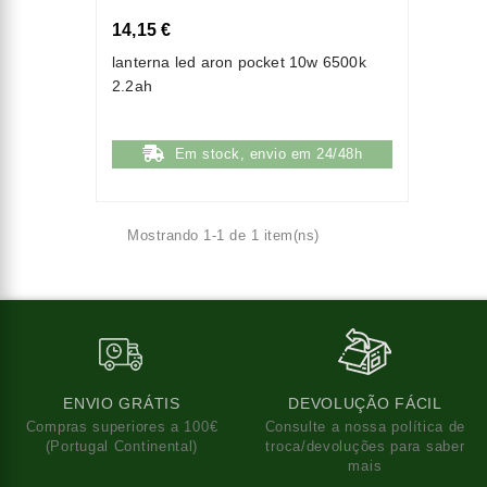
14,15 €
lanterna led aron pocket 10w 6500k
2.2ah
Em stock, envio em 24/48h
Mostrando 1-1 de 1 item(ns)
ENVIO GRÁTIS
DEVOLUÇÃO FÁCIL
Compras superiores a 100€
Consulte a nossa política de
(Portugal Continental)
troca/devoluções para saber
mais