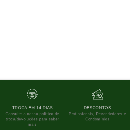
TROCA EM 14 DIAS
DESCONTOS
Consulte a nossa política de
Profissionais, Revendedores e
troca/devoluções para saber
Condomínios
mais