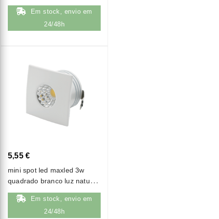
(4000k)
Em stock, envio em
24/48h
5,55 €
mini spot led maxled 3w
quadrado branco luz natural
(4000k)
Em stock, envio em
24/48h