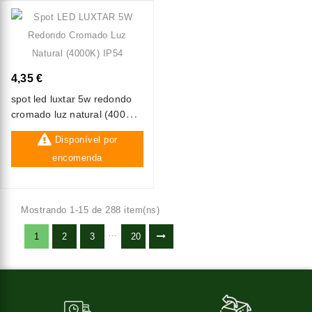
4,35 €
spot led luxtar 5w redondo
cromado luz natural (4000k)
ip54
Disponível por
encomenda
Mostrando 1-15 de 288 item(ns)
…
1
2
3
20