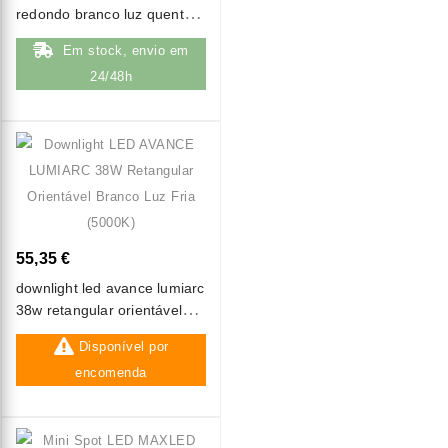
redondo branco luz quente
(3000k)
Em stock, envio em
24/48h
55,35 €
downlight led avance lumiarc
38w retangular orientável
branco luz fria (5000k)
Disponível por
encomenda