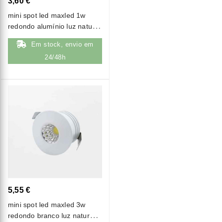
3,60 €
mini spot led maxled 1w
redondo alumínio luz natural
(4000k)
Em stock, envio em
24/48h
5,55 €
mini spot led maxled 3w
redondo branco luz natural