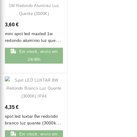
3,60 €
mini spot led maxled 1w
redondo alumínio luz quente
(3000k)
Em stock, envio em
24/48h
4,35 €
spot led luxtar 8w redondo
branco luz quente (3000k)
ip44
Em stock, envio em