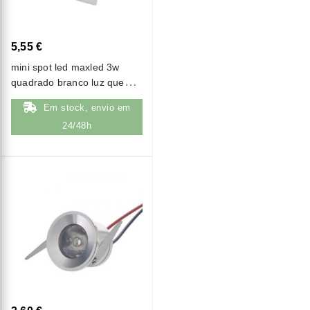
5,55 €
mini spot led maxled 3w
quadrado branco luz quente
(3000k)
Em stock, envio em
24/48h