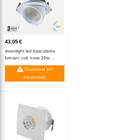
43,05 €
downlight led basculante
lumiarc cob nose 30w
redondo branco cct3 (3000k-
Disponível por
6000k)
encomenda