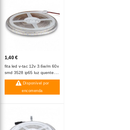
1,40 €
fita led v-tac 12v 3.6w/m 60x
smd 3528 ip65 luz quente
(3000k)
Disponível por
encomenda