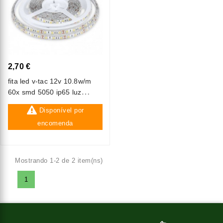
2,70 €
fita led v-tac 12v 10.8w/m
60x smd 5050 ip65 luz
natural (4500k) (1m)
Disponível por
encomenda
Mostrando 1-2 de 2 item(ns)
1