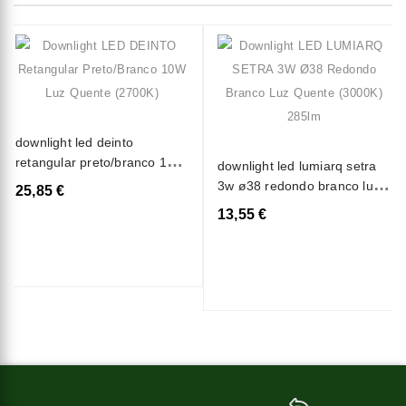
downlight led deinto
retangular preto/branco 10w
downlight led lumiarq setra
luz quente (2700k)
3w ø38 redondo branco luz
25,85 €
quente (3000k) 285lm
13,55 €