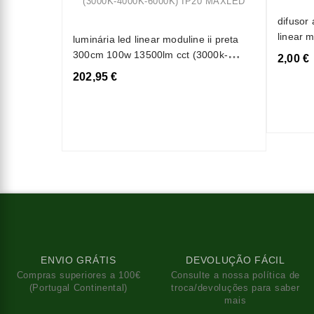
difusor
linear 
luminária led linear moduline ii preta
300cm 100w 13500lm cct (3000k-
2,00 €
4000k-6000k) ip20 maxled
202,95 €
ENVIO GRÁTIS
DEVOLUÇÃO FÁCIL
Compras superiores a 100€
Consulte a nossa política de
(Portugal Continental)
troca/devoluções para saber
mais