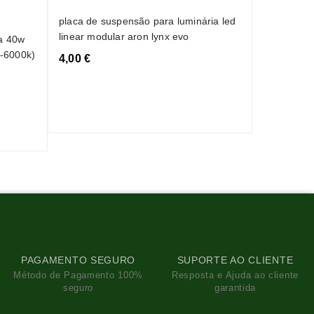
luminária l
2250mm bra
placa de suspensão para luminária led
ip68
linear modular aron lynx evo
va 40w
280,65 €
-6000k)
4,00 €
PAGAMENTO SEGURO
SUPORTE AO CLIENTE
Método de Pagamento 100%
Resposta e Ajuda ao cliente
seguro
garantida