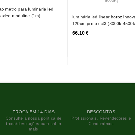
 ao metro para luminária led
maxled moduline (1m)
luminária led linear horoz inno
120cm preto cct3 (3000k-4500k
66,10 €
TROCA EM 14 DIAS
DESCONTOS
Consulte a nossa política de
Profissionais, Revendedores e
troca/devoluções para saber
Condomínios
mais