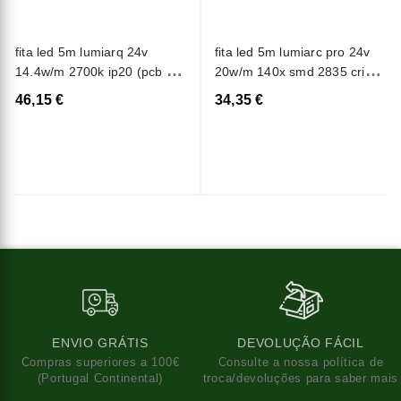
fita led 5m lumiarq 24v
fita led 5m lumiarc pro 24v
14.4w/m 2700k ip20 (pcb 3
20w/m 140x smd 2835 cri95
oz)
ip20 luz natural (4000k)
46,15 €
34,35 €
ENVIO GRÁTIS
DEVOLUÇÃO FÁCIL
Compras superiores a 100€
Consulte a nossa política de
(Portugal Continental)
troca/devoluções para saber mais