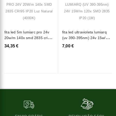
fita led 5m lumiarc pro 24v
fita led ultravioleta lumiarq
20w/m 140x smd 2835 cri95
(uv 390-395nm) 24v 15w/m
ip20 luz natural (4000k)
120x smd 2835 ip20 (1m)
34,35 €
7,00 €