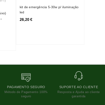
armadura d
luxtar (650
kit de emergência 5-30w p/ iluminação
led
22,15 €
26,20 €
PAGAMENTO SEGURO
SUPORTE AO CLIENTE
Método de Pagamento 100%
Resposta e Ajuda ao cliente
seguro
garantida