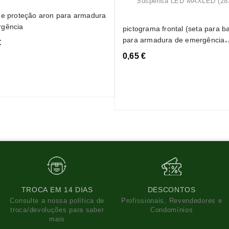
de proteção aron para armadura
rgência
pictograma frontal (seta para baixo)
para armadura de emergência
€
suspensa led maxled (28377)
0,65 €
TROCA EM 14 DIAS
DESCONTOS
Consulte a nossa política de
Profissionais, Revendedores e
troca/devoluções para saber
Condomínios
mais