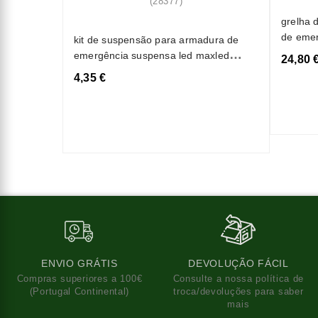
grelha 
de eme
kit de suspensão para armadura de
emergência suspensa led maxled
24,80 
(28377)
4,35 €
ENVIO GRÁTIS
DEVOLUÇÃO FÁCIL
Compras superiores a 100€
Consulte a nossa política de
(Portugal Continental)
troca/devoluções para saber
mais