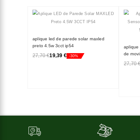
aplique led de parede solar maxled
preto 4.5w 3cct ip54
aplique
de movi
27,70 €
19,39 €
-30%
(6000k)
27,70 