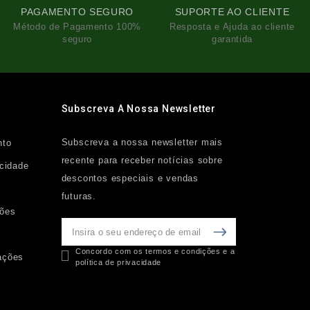
PAGAMENTO SEGURO
SUPORTE AO CLIENTE
Método de Pagamento 100%
Resposta e Ajuda ao cliente
seguro
garantida
Subscreva A Nossa Newsletter
Subscreva a nossa newsletter mais
nto
recente para receber notícias sobre
acidade
descontos especiais e vendas
futuras.
ções
Concordo com os termos e condições e a
ações
política de privacidade