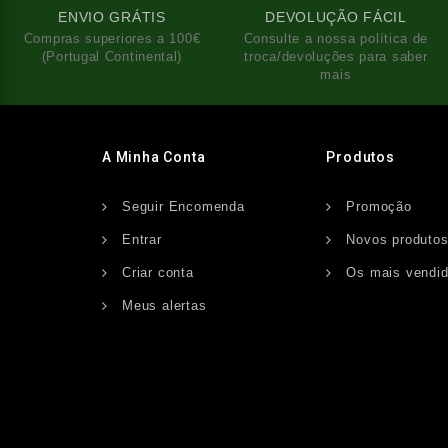
ENVIO GRÁTIS
DEVOLUÇÃO FÁCIL
Compras superiores a 100€
Consulte a nossa política de
(Portugal Continental)
troca/devoluções para saber
mais
A Minha Conta
Produtos
Seguir Encomenda
Promoção
Entrar
Novos produto
Criar conta
Os mais vendi
Meus alertas