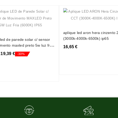
aplique led aron hera cinzento 
(3000k-4000k-6500k) ip65
 led de parede solar c/ sensor
mento maxled preto 5w luz fria
16,65 €
 ip65
€
19,39 €
-30%