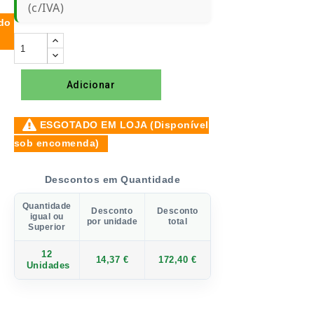
(c/IVA)
do
Adicionar
ESGOTADO EM LOJA (Disponível
sob encomenda)
Descontos em Quantidade
Quantidade
Desconto
Desconto
igual ou
por unidade
total
Superior
12
14,37 €
172,40 €
Unidades