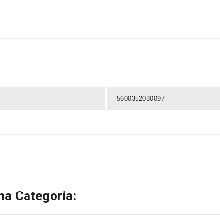
5600352030097
a Categoria: