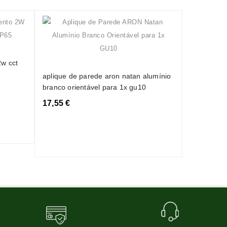
aplique le
retangular
2w cct
(4000k)
aplique de parede aron natan alumínio
18,45 €
branco orientável para 1x gu10
17,55 €