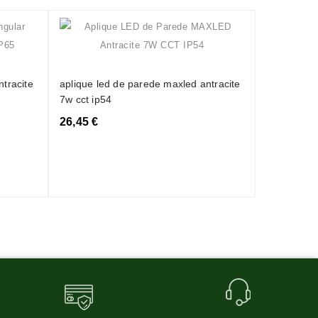
aplique le
espelho ar
ntracite
aplique led de parede maxled antracite
7w cct ip54
14,05 €
26,45 €