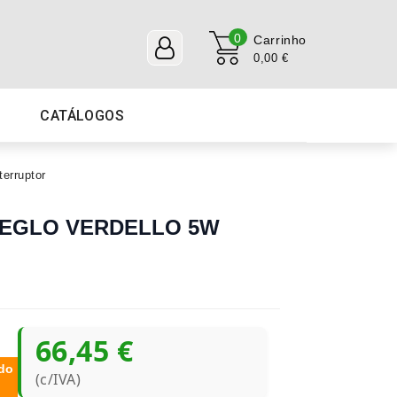
0
Carrinho
0,00 €
CATÁLOGOS
erruptor
o EGLO VERDELLO 5W
66,45 €
do
(c/IVA)