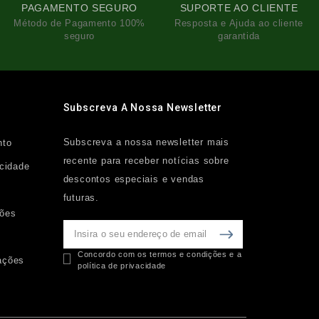
PAGAMENTO SEGURO
SUPORTE AO CLIENTE
Método de Pagamento 100%
Resposta e Ajuda ao cliente
seguro
garantida
Subscreva A Nossa Newsletter
Subscreva a nossa newsletter mais
nto
recente para receber notícias sobre
acidade
descontos especiais e vendas
futuras.
ções
Concordo com os termos e condições e a
ações
política de privacidade