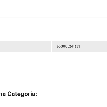
9008606244133
a Categoria: