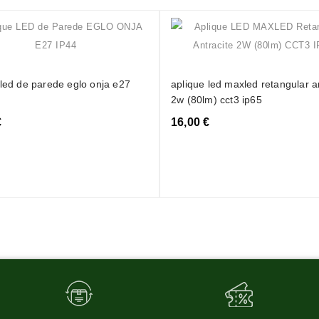
 led de parede eglo onja e27
aplique led maxled retangular a
2w (80lm) cct3 ip65
€
16,00 €