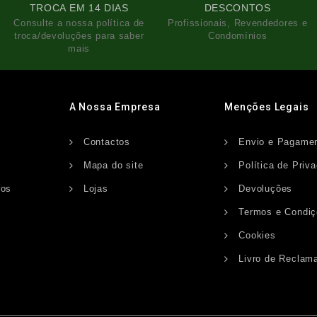
TROCA EM 14 DIAS
DESCONTOS
Consulte a nossa política de
Profissionais, Revendedores e
troca/devoluções para saber
Condomínios
mais
A Nossa Empresa
Menções Legais
Contactos
Envio e Pagame
s
Mapa do site
Política de Priv
dos
Lojas
Devoluções
Termos e Condi
Cookies
Livro de Reclam