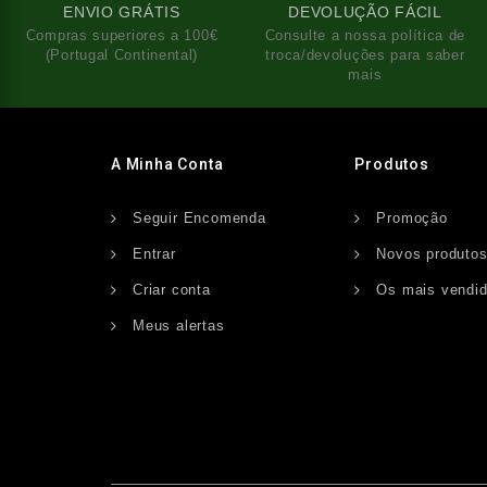
ENVIO GRÁTIS
DEVOLUÇÃO FÁCIL
Compras superiores a 100€
Consulte a nossa política de
(Portugal Continental)
troca/devoluções para saber
mais
A Minha Conta
Produtos
Seguir Encomenda
Promoção
Entrar
Novos produto
Criar conta
Os mais vendi
Meus alertas