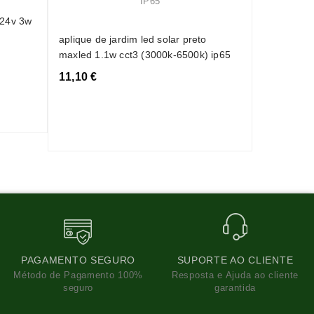
uplight in
lâmpada g
 24v 3w
aplique de jardim led solar preto
15,80 €
maxled 1.1w cct3 (3000k-6500k) ip65
11,10 €
PAGAMENTO SEGURO
SUPORTE AO CLIENTE
Método de Pagamento 100%
Resposta e Ajuda ao cliente
seguro
garantida