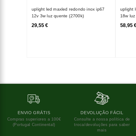
uplight led maxled redondo inox ip67
uplight
12v 3w luz quente (2700k)
18w luz
29,55 €
58,95 
ENVIO GRÁTIS
DEVOLUÇÃO FÁCIL
Compras superiores a 100€
Consulte a nossa política de
(Portugal Continental)
troca/devoluções para saber
mais