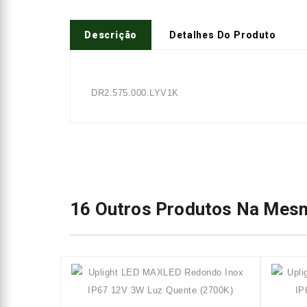
Descrição
Detalhes Do Produto
DR2.575.000.LYV1K
16 Outros Produtos Na Mesm