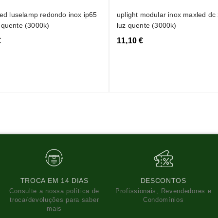
 led luselamp redondo inox ip65
uplight modular inox maxled dc
 quente (3000k)
luz quente (3000k)
€
11,10 €
TROCA EM 14 DIAS
DESCONTOS
Consulte a nossa política de
Profissionais, Revendedores e
troca/devoluções para saber
Condomínios
mais