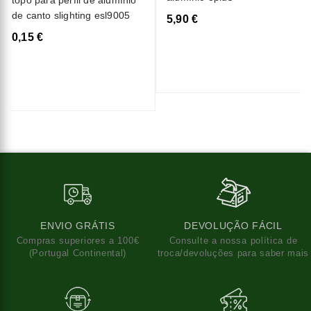
topo para perfil de alumínio
de canto slighting esl9005
5,90 €
0,15 €
ENVIO GRÁTIS
DEVOLUÇÃO FÁCIL
Compras superiores a 100€
Consulte a nossa política de
(Portugal Continental)
troca/devoluções para saber mais