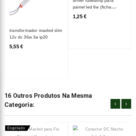
driver luselamp para
painel led 6w (ficha
redonda)
1,25 €
transformador maxled slim
12v dc 36w 3a ip20
5,55 €
16 Outros Produtos Na Mesma
Categoria:
Esgotado