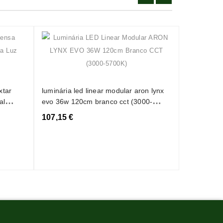
conector d
luminária 
xtar
luminária led linear modular aron lynx
3,10 €
al
evo 36w 120cm branco cct (3000-
5700k)
107,15 €