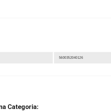
5600352040126
a Categoria: