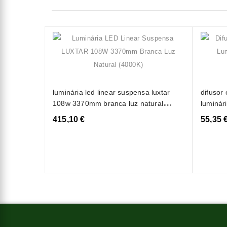
luminária led linear suspensa luxtar
difusor
108w 3370mm branca luz natural
luminár
(4000k)
(30m)
415,10 €
55,35 