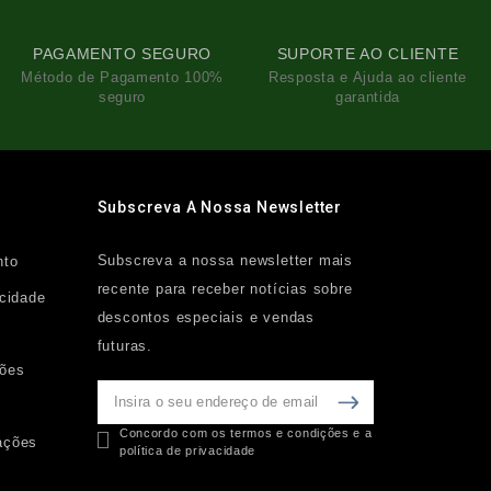
PAGAMENTO SEGURO
SUPORTE AO CLIENTE
Método de Pagamento 100%
Resposta e Ajuda ao cliente
seguro
garantida
Subscreva A Nossa Newsletter
Subscreva a nossa newsletter mais
nto
recente para receber notícias sobre
acidade
descontos especiais e vendas
futuras.
ções
Concordo com os termos e condições e a
ações
política de privacidade