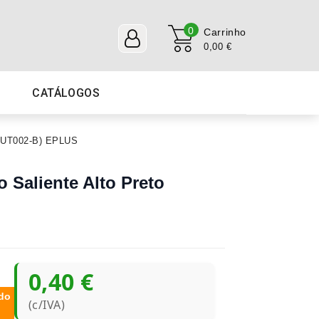
0
Carrinho
0,00 €
CATÁLOGOS
f:OUT002-B) EPLUS
o Saliente Alto Preto
0,40 €
do
(c/IVA)