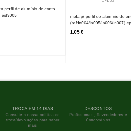
a perfil de alumínio de canto
g esl9005
mola p/ perfil de alumínio de en
(ref:in004/in005/in006/in007) e
1,05 €
TROCA EM 14 DIAS
DESCONTOS
Consulte a nossa política de
Profissionais, Revendedores e
troca/devoluções para saber
Condomínios
mais