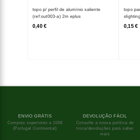
topo p/ perfil de alumínio saliente
topo par
(ref:out003-a) 2m eplus
slightin
0,40 €
0,15 €
ENVIO GRÁTIS
DEVOLUÇÃO FÁCIL
Compras superiores a 100€
Consulte a nossa política de
(Portugal Continental)
troca/devoluções para saber
mais