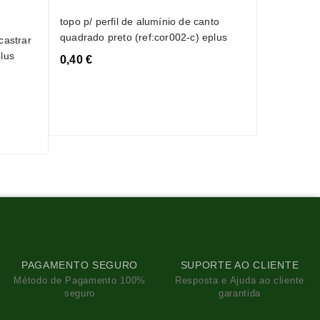
clip de fix
canto (ref
topo p/ perfil de alumínio de canto
quadrado preto (ref:cor002-c) eplus
castrar
0,40 €
plus
0,40 €
PAGAMENTO SEGURO
SUPORTE AO CLIENTE
Método de Pagamento 100%
Resposta e Ajuda ao cliente
seguro
garantida