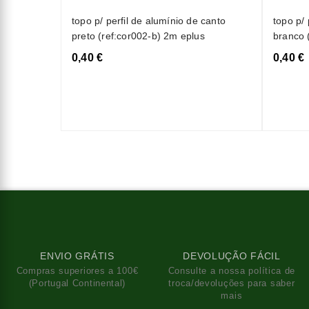
topo p/ perfil de alumínio de canto
topo p/ 
preto (ref:cor002-b) 2m eplus
branco 
0,40 €
0,40 €
ENVIO GRÁTIS
DEVOLUÇÃO FÁCIL
Compras superiores a 100€
Consulte a nossa política de
(Portugal Continental)
troca/devoluções para saber
mais