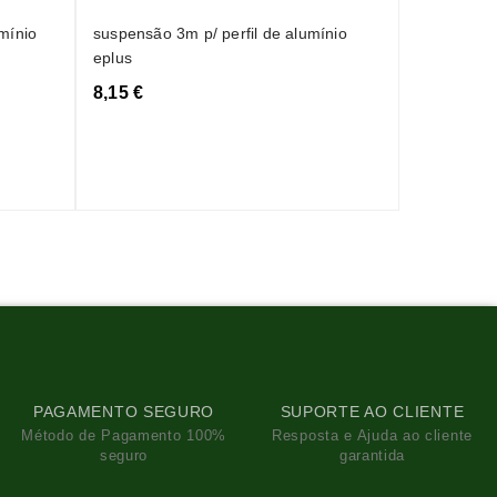
topo p/ per
(ref:out001
mínio
suspensão 3m p/ perfil de alumínio
eplus
0,40 €
8,15 €
PAGAMENTO SEGURO
SUPORTE AO CLIENTE
Método de Pagamento 100%
Resposta e Ajuda ao cliente
seguro
garantida