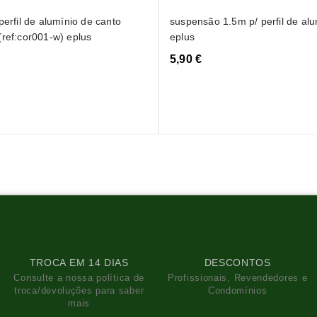
perfil de alumínio de canto
suspensão 1.5m p/ perfil de alu
(ref:cor001-w) eplus
eplus
5,90 €
TROCA EM 14 DIAS
DESCONTOS
Consulte a nossa política de
Profissionais, Revendedores e
troca/devoluções para saber
Condomínios
mais