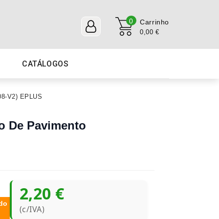
0
Carrinho
0,00 €
CATÁLOGOS
008-V2) EPLUS
io De Pavimento
2,20 €
do
(c/IVA)