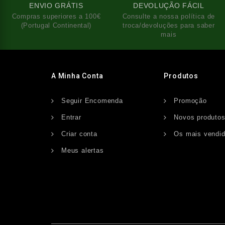
ENVIO GRÁTIS
DEVOLUÇÃO FÁCIL
Compras superiores a 100€
Consulte a nossa política de
(Portugal Continental)
troca/devoluções para saber
mais
A Minha Conta
Produtos
Seguir Encomenda
Promoção
Entrar
Novos produto
Criar conta
Os mais vendi
Meus alertas