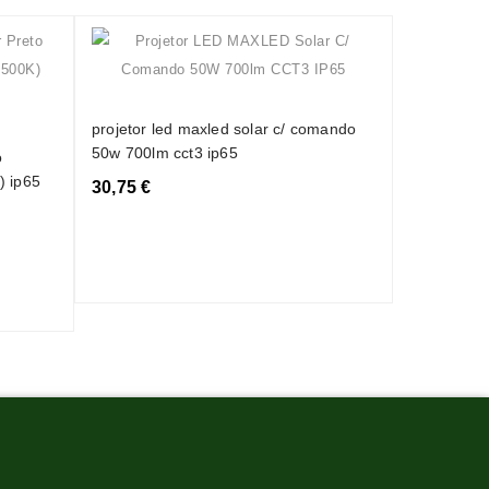
luminária 
maxled 100
projetor led maxled solar c/ comando
50w 700lm cct3 ip65
o
49,20 €
) ip65
30,75 €