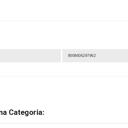
9008606297962
a Categoria: