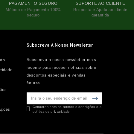
PAGAMENTO SEGURO
SUPORTE AO CLIENTE
Método de Pagamento 100%
Resposta e Ajuda ao cliente
seguro
garantida
Subscreva A Nossa Newsletter
Subscreva a nossa newsletter mais
nto
recente para receber notícias sobre
acidade
descontos especiais e vendas
futuras.
ções
Concordo com os termos e condições e a
ações
política de privacidade