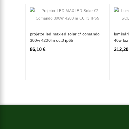
projetor led maxled solar c/ comando
luminári
300w 4200lm cct3 ip65
40w luz
86,10 €
212,20