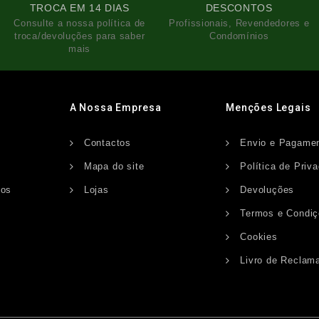
TROCA EM 14 DIAS
DESCONTOS
Consulte a nossa política de
Profissionais, Revendedores e
troca/devoluções para saber
Condomínios
mais
A Nossa Empresa
Menções Legais
Contactos
Envio e Pagame
s
Mapa do site
Política de Priv
dos
Lojas
Devoluções
Termos e Condi
Cookies
Livro de Reclam