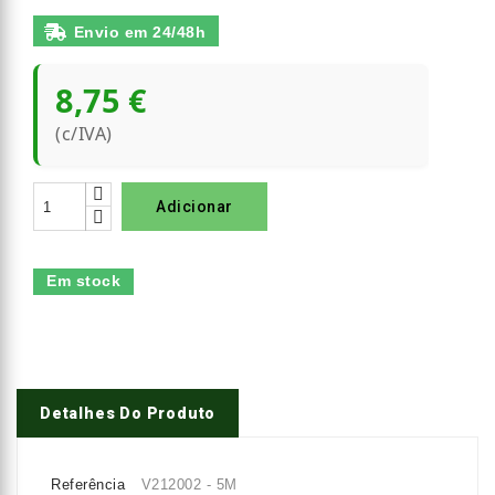
Envio em 24/48h
8,75 €
(c/IVA)
Adicionar
Em stock
Detalhes Do Produto
Referência
V212002 - 5M