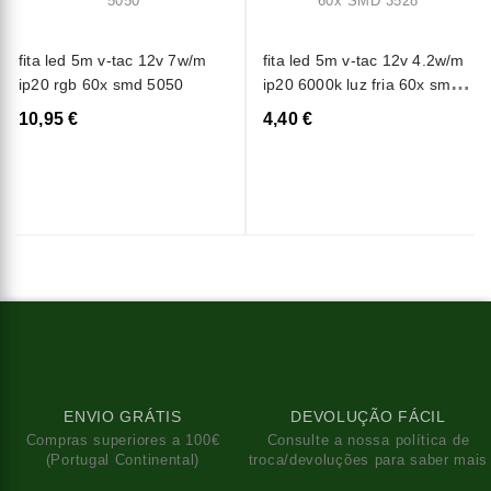
fita led 5m v-tac 12v 7w/m
fita led 5m v-tac 12v 4.2w/m
ip20 rgb 60x smd 5050
ip20 6000k luz fria 60x smd
3528
10,95 €
4,40 €
ENVIO GRÁTIS
DEVOLUÇÃO FÁCIL
Compras superiores a 100€
Consulte a nossa política de
(Portugal Continental)
troca/devoluções para saber mais