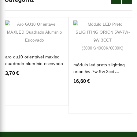
aro gu10 orientável maxled
quadrado alumínio escovado
módulo led preto slighting
orion 5w-7w-9w 3cct
3,70 €
(3000k/4000k/6000k)
16,60 €