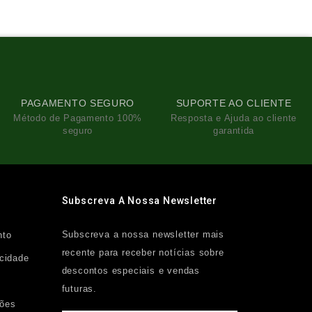
PAGAMENTO SEGURO
SUPORTE AO CLIENTE
Método de Pagamento 100%
Resposta e Ajuda ao cliente
seguro
garantida
Subscreva A Nossa Newsletter
Subscreva a nossa newsletter mais
nto
recente para receber notícias sobre
acidade
descontos especiais e vendas
futuras.
ções