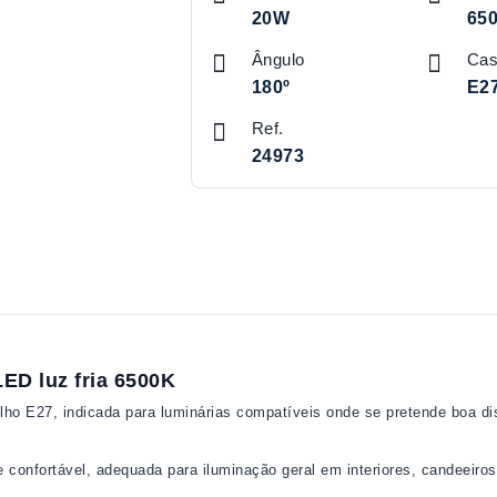
20W
65
Ângulo
Cas
180º
E2
Ref.
24973
D luz fria 6500K
 E27, indicada para luminárias compatíveis onde se pretende boa dis
 e confortável, adequada para iluminação geral em interiores, candeeir