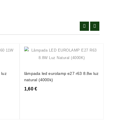
lâmpada le
filamento 
 luz
lâmpada led eurolamp e27 r63 8.8w luz
(2700k)
natural (4000k)
5,40 €
1,60 €