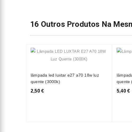
16 Outros Produtos Na Mesm
lâmpada led luxtar e27 a70 18w luz
lâmpada
quente (3000k)
quente 
2,50 €
5,40 €