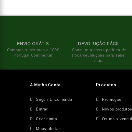
ENVIO GRÁTIS
DEVOLUÇÃO FÁCIL
Compras superiores a 100€
Consulte a nossa política de
(Portugal Continental)
troca/devoluções para saber
mais
A Minha Conta
Produtos
Seguir Encomenda
Promoção
Entrar
Novos produto
Criar conta
Os mais vendi
Meus alertas