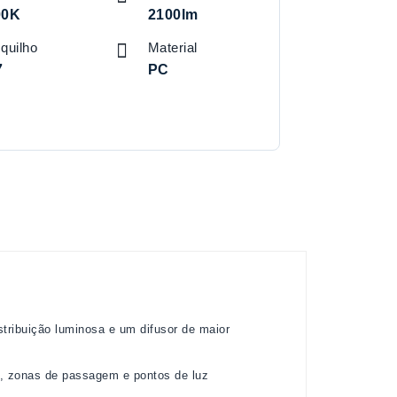
00K
2100lm
quilho
Material
7
PC
tribuição luminosa e um difusor de maior
os, zonas de passagem e pontos de luz