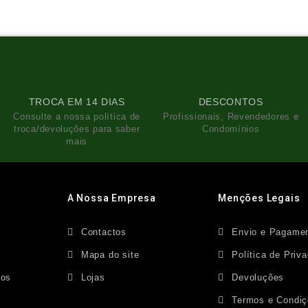
TROCA EM 14 DIAS
DESCONTOS
Consulte a nossa política de
Profissionais, Revendedores e
troca/devoluções para saber
Condomínios
mais
A Nossa Empresa
Menções Legais
Contactos
Envio e Pagame
s
Mapa do site
Política de Priv
dos
Lojas
Devoluções
Termos e Condi