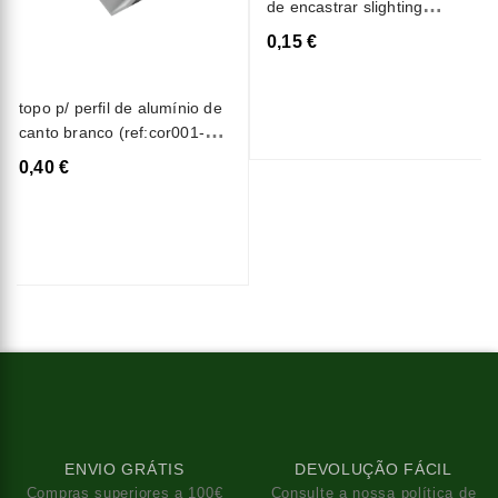
de encastrar slighting
esl9004
0,15 €
topo p/ perfil de alumínio de
canto branco (ref:cor001-w)
eplus
0,40 €
ENVIO GRÁTIS
DEVOLUÇÃO FÁCIL
Compras superiores a 100€
Consulte a nossa política de